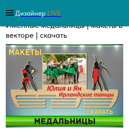
Дизайнер
LIVE
Именные медальницы | макеты в
векторе | скачать