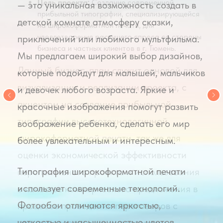
Цель проекта:
Создание современной,
прибыльной типографии, специализирующейся
на широкоформатной печати, для
удовлетворения растущего спроса со стороны
бизнеса и частных клиентов в г. Тюмень.
Данный бизнес-план служит основой для
визуализации и реализации проекта, с
акцентом на создание прибыльной
типографии высокотехнологичной
широкоформатной печати, так же для
оценки экономической эффективности
перспективного проекта и использования
в качестве коммерческого предложения в
процессе проведения переговоров с
заинтересованными инвесторами и